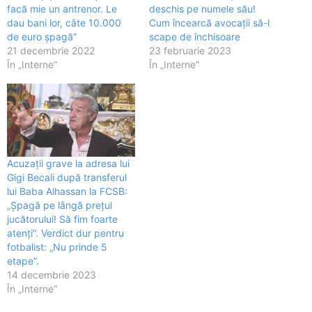
facă mie un antrenor. Le
deschis pe numele său!
dau bani lor, câte 10.000
Cum încearcă avocații să-l
de euro șpagă”
scape de închisoare
21 decembrie 2022
23 februarie 2023
În „Interne”
În „Interne”
Acuzații grave la adresa lui
Gigi Becali după transferul
lui Baba Alhassan la FCSB:
„Șpagă pe lângă prețul
jucătorului! Să fim foarte
atenți”. Verdict dur pentru
fotbalist: „Nu prinde 5
etape”.
14 decembrie 2023
În „Interne”