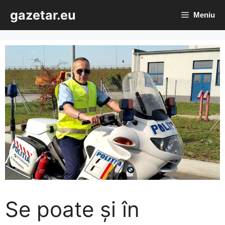
Sari
gazetar.eu
Meniu
la
conținut
Se poate și în