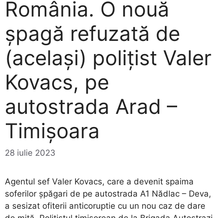
România. O nouă
șpagă refuzată de
(același) polițist Valer
Kovacs, pe
autostrada Arad –
Timișoara
28 iulie 2023
Agentul sef Valer Kovacs, care a devenit spaima
soferilor șpăgari de pe autostrada A1 Nădlac – Deva,
a sesizat ofiterii anticoruptie cu un nou caz de dare