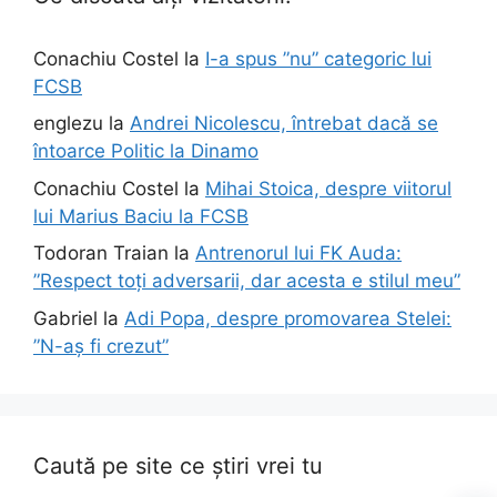
Conachiu Costel
la
I-a spus ”nu” categoric lui
FCSB
englezu
la
Andrei Nicolescu, întrebat dacă se
întoarce Politic la Dinamo
Conachiu Costel
la
Mihai Stoica, despre viitorul
lui Marius Baciu la FCSB
Todoran Traian
la
Antrenorul lui FK Auda:
”Respect toți adversarii, dar acesta e stilul meu”
Gabriel
la
Adi Popa, despre promovarea Stelei:
”N-aș fi crezut”
Caută pe site ce știri vrei tu