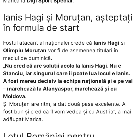
Marica la
Digi Sport Special
.
Ianis Hagi și Moruțan, așteptați
în formula de start
Fostul atacant al naționalei crede că
Ianis Hagi
și
Olimpiu Moruțan
vor fi de asemenea titulari în
meciul de duminică.
„
Nu cred că are soluții acolo la Ianis Hagi. Nu e
Stanciu, iar singurul care îi poate lua locul e Ianis.
A fost mereu decisiv la echipa națională și e pe val
– marchează la Alanyaspor, marchează și cu
Moldova.
Și Moruțan are ritm, a dat două pase excelente. A
fost bun și cred că îl vom vedea și cu Austria”, a mai
adăugat Marica.
Lotul României pentru