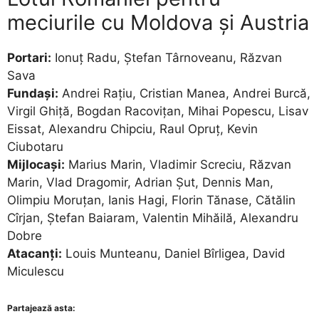
meciurile cu Moldova și Austria
Portari:
Ionuț Radu, Ștefan Târnoveanu, Răzvan
Sava
Fundași:
Andrei Rațiu, Cristian Manea, Andrei Burcă,
Virgil Ghiță, Bogdan Racovițan, Mihai Popescu, Lisav
Eissat, Alexandru Chipciu, Raul Opruț, Kevin
Ciubotaru
Mijlocași:
Marius Marin, Vladimir Screciu, Răzvan
Marin, Vlad Dragomir, Adrian Șut, Dennis Man,
Olimpiu Moruțan, Ianis Hagi, Florin Tănase, Cătălin
Cîrjan, Ștefan Baiaram, Valentin Mihăilă, Alexandru
Dobre
Atacanți:
Louis Munteanu, Daniel Bîrligea, David
Miculescu
Partajează asta: