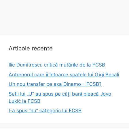
Articole recente
Ilie Dumitrescu critică mutările de la FCSB
Antrenorul care îi întoarce spatele lui Gigi Becali
Un nou transfer pe axa Dinamo – FCSB?
Șefii lui „U” au spus pe câți bani pleacă Jovo
Lukić la FCSB
I-a spus ”nu” categoric lui FCSB