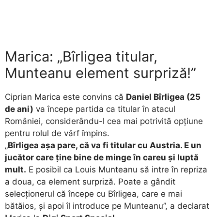
Marica: „Bîrligea titular,
Munteanu element surpriză!”
Ciprian Marica este convins că
Daniel Bîrligea (25
de ani)
va începe partida ca titular în atacul
României, considerându-l cea mai potrivită opțiune
pentru rolul de vârf împins.
„
Bîrligea așa pare, că va fi titular cu Austria. E un
jucător care ține bine de minge în careu și luptă
mult.
E posibil ca Louis Munteanu să intre în repriza
a doua, ca element surpriză. Poate a gândit
selecționerul că începe cu Bîrligea, care e mai
bătăios, și apoi îl introduce pe Munteanu”, a declarat