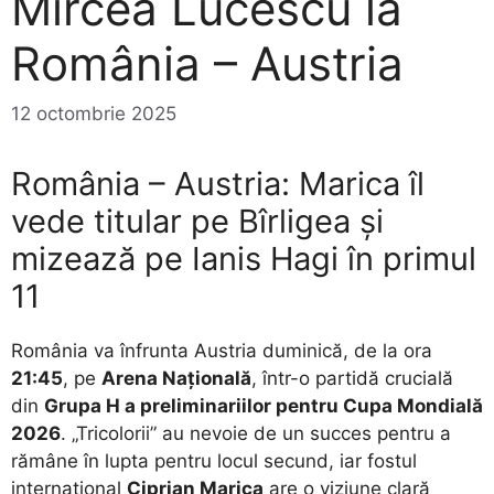
Mircea Lucescu la
România – Austria
12 octombrie 2025
România – Austria: Marica îl
vede titular pe Bîrligea și
mizează pe Ianis Hagi în primul
11
România va înfrunta Austria duminică, de la ora
21:45
, pe
Arena Națională
, într-o partidă crucială
din
Grupa H a preliminariilor pentru Cupa Mondială
2026
. „Tricolorii” au nevoie de un succes pentru a
rămâne în lupta pentru locul secund, iar fostul
internațional
Ciprian Marica
are o viziune clară