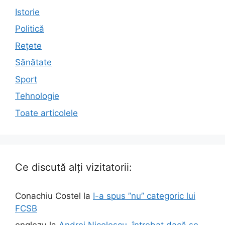
Istorie
Politică
Rețete
Sănătate
Sport
Tehnologie
Toate articolele
Ce discută alți vizitatorii:
Conachiu Costel
la
I-a spus ”nu” categoric lui
FCSB