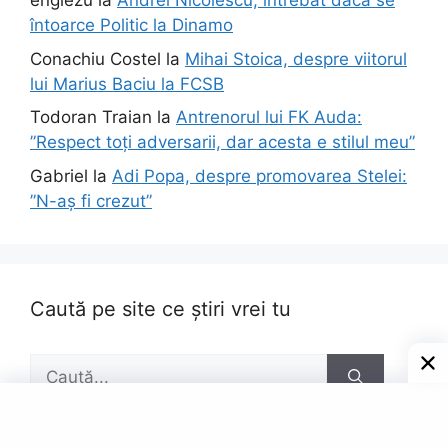
englezu
la
Andrei Nicolescu, întrebat dacă se
întoarce Politic la Dinamo
Conachiu Costel
la
Mihai Stoica, despre viitorul
lui Marius Baciu la FCSB
Todoran Traian
la
Antrenorul lui FK Auda:
”Respect toți adversarii, dar acesta e stilul meu”
Gabriel
la
Adi Popa, despre promovarea Stelei:
”N-aș fi crezut”
Caută pe site ce știri vrei tu
Caută
după: