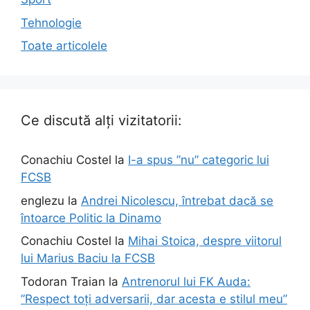
Tehnologie
Toate articolele
Ce discută alți vizitatorii:
Conachiu Costel
la
I-a spus ”nu” categoric lui
FCSB
englezu
la
Andrei Nicolescu, întrebat dacă se
întoarce Politic la Dinamo
Conachiu Costel
la
Mihai Stoica, despre viitorul
lui Marius Baciu la FCSB
Todoran Traian
la
Antrenorul lui FK Auda:
”Respect toți adversarii, dar acesta e stilul meu”