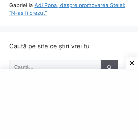
Gabriel
la
Adi Popa, despre promovarea Stelei:
”N-aș fi crezut”
Caută pe site ce știri vrei tu
Caută
după:
Pagini
Contact
Privacy Policy