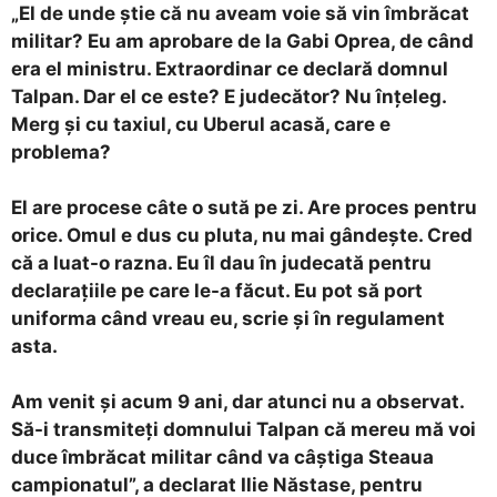
„El de unde ştie că nu aveam voie să vin îmbrăcat
militar? Eu am aprobare de la Gabi Oprea, de când
era el ministru. Extraordinar ce declară domnul
Talpan. Dar el ce este? E judecător? Nu înţeleg.
Merg şi cu taxiul, cu Uberul acasă, care e
problema?
El are procese câte o sută pe zi. Are proces pentru
orice. Omul e dus cu pluta, nu mai gândeşte. Cred
că a luat-o razna. Eu îl dau în judecată pentru
declaraţiile pe care le-a făcut. Eu pot să port
uniforma când vreau eu, scrie şi în regulament
asta.
Am venit şi acum 9 ani, dar atunci nu a observat.
Să-i transmiteţi domnului Talpan că mereu mă voi
duce îmbrăcat militar când va câştiga Steaua
campionatul”, a declarat Ilie Năstase, pentru