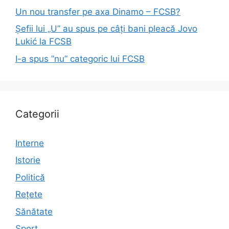
Un nou transfer pe axa Dinamo – FCSB?
Șefii lui „U” au spus pe câți bani pleacă Jovo
Lukić la FCSB
I-a spus ”nu” categoric lui FCSB
Categorii
Interne
Istorie
Politică
Rețete
Sănătate
Sport