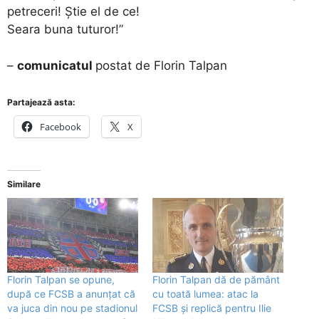
petreceri! Știe el de ce!
Seara buna tuturor!”
–
comunicatul
postat de Florin Talpan
Partajează asta:
Facebook
X
Similare
Florin Talpan se opune,
Florin Talpan dă de pământ
după ce FCSB a anunțat că
cu toată lumea: atac la
va juca din nou pe stadionul
FCSB și replică pentru Ilie