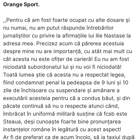
Orange Sport.
,,Pentru că am fost foarte ocupat cu alte dosare și
nu numai, nu am putut răspunde întrebărilor
jurnaliștilor cu privire la afirmațiile lui Ilie Nastase la
adresa mea. Precizez acum că părerea acestuia
despre mine nu are importanță, cu atât mai mult cu
cât acesta nu este ofițer de carieră! Eu nu am fost
niciodată subordonatul lui și nu voi fi niciodată!
Toată lumea știe că acesta nu a respectat legea,
fiind condamnat penal la pedeapsa de 9 luni și 10
zile de închisoare cu suspendare și amânare a
executării acesteia pentru că a condus băut, și din
păcate continuă să nu o respecte atunci când,
îmbrăcat în uniformă militară susține că fcsb este
Steaua, deși cunoaște foarte bine pronunțarea
instanțelor române în legătură cu acest aspect!
Ar fi de preferat ca de acum încolo, să ia taxiul după