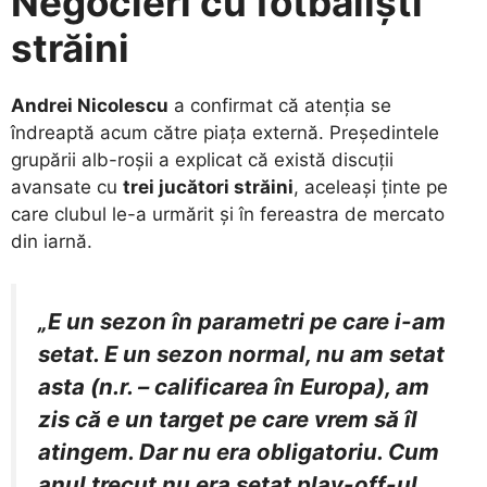
Negocieri cu fotbaliști
străini
Andrei Nicolescu
a confirmat că atenția se
îndreaptă acum către piața externă. Președintele
grupării alb-roșii a explicat că există discuții
avansate cu
trei jucători străini
, aceleași ținte pe
care clubul le-a urmărit și în fereastra de mercato
din iarnă.
„E un sezon în parametri pe care i-am
setat. E un sezon normal, nu am setat
asta (n.r. – calificarea în Europa), am
zis că e un target pe care vrem să îl
atingem. Dar nu era obligatoriu. Cum
anul trecut nu era setat play-off-ul,