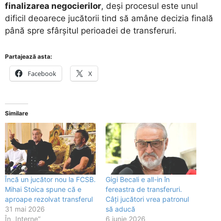
finalizarea negocierilor
, deși procesul este unul
dificil deoarece jucătorii tind să amâne decizia finală
până spre sfârșitul perioadei de transferuri.
Partajează asta:
Facebook
X
Similare
Încă un jucător nou la FCSB.
Gigi Becali e all-in în
Mihai Stoica spune că e
fereastra de transferuri.
aproape rezolvat transferul
Câți jucători vrea patronul
31 mai 2026
să aducă
În „Interne”
6 iunie 2026