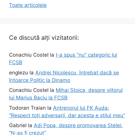
Toate articolele
Ce discută alți vizitatorii:
Conachiu Costel
la
I-a spus ”nu” categoric lui
FCSB
englezu
la
Andrei Nicolescu, întrebat dacă se
întoarce Politic la Dinamo
Conachiu Costel
la
Mihai Stoica, despre viitorul
lui Marius Baciu la FCSB
Todoran Traian
la
Antrenorul lui FK Auda:
”Respect toți adversarii, dar acesta e stilul meu”
Gabriel
la
Adi Popa, despre promovarea Stelei:
”N-aș fi crezut”