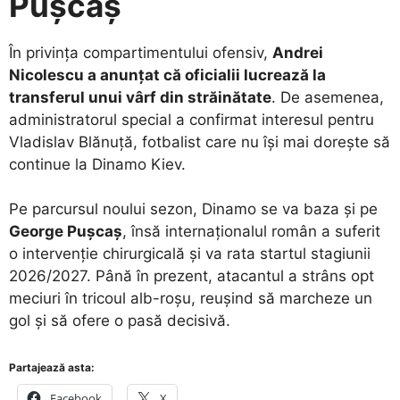
Pușcaș
​În privința compartimentului ofensiv,
Andrei
Nicolescu a anunțat că oficialii lucrează la
transferul unui vârf din străinătate
. De asemenea,
administratorul special a confirmat interesul pentru
Vladislav Blănuță, fotbalist care nu își mai dorește să
continue la Dinamo Kiev.
​Pe parcursul noului sezon, Dinamo se va baza și pe
George Pușcaș
, însă internaționalul român a suferit
o intervenție chirurgicală și va rata startul stagiunii
2026/2027. Până în prezent, atacantul a strâns opt
meciuri în tricoul alb-roșu, reușind să marcheze un
gol și să ofere o pasă decisivă.
Partajează asta:
Facebook
X