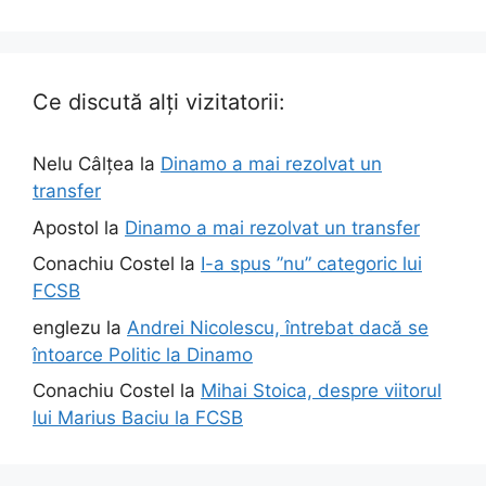
Ce discută alți vizitatorii:
Nelu Câlțea
la
Dinamo a mai rezolvat un
transfer
Apostol
la
Dinamo a mai rezolvat un transfer
Conachiu Costel
la
I-a spus ”nu” categoric lui
FCSB
englezu
la
Andrei Nicolescu, întrebat dacă se
întoarce Politic la Dinamo
Conachiu Costel
la
Mihai Stoica, despre viitorul
lui Marius Baciu la FCSB