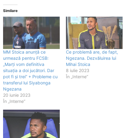
Similare
MM Stoica anunță ce
Ce problemă are, de fapt,
urmează pentru FCSB:
Ngezana. Dezvăluirea lui
„Marți vom definitiva
Mihai Stoica
situația a doi jucători. Dar
8 iulie 2023
pot fi și trei” + Probleme cu
În „Interne”
transferul lui Siyabonga
Ngezana
20 iunie 2023
În „Interne”