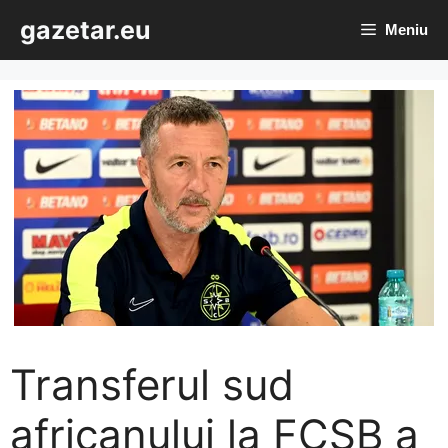
Sari
gazetar.eu
Meniu
la
conținut
Transferul sud
africanului la FCSB a