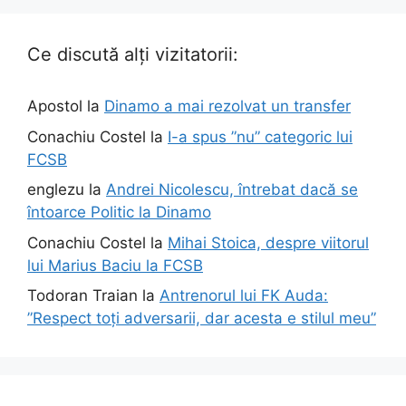
Ce discută alți vizitatorii:
Apostol
la
Dinamo a mai rezolvat un transfer
Conachiu Costel
la
I-a spus ”nu” categoric lui
FCSB
englezu
la
Andrei Nicolescu, întrebat dacă se
întoarce Politic la Dinamo
Conachiu Costel
la
Mihai Stoica, despre viitorul
lui Marius Baciu la FCSB
Todoran Traian
la
Antrenorul lui FK Auda:
”Respect toți adversarii, dar acesta e stilul meu”