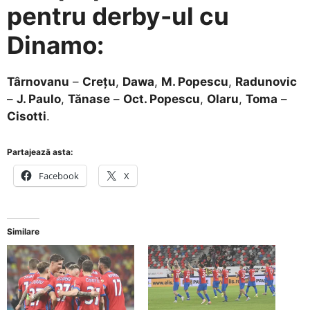
pentru derby-ul cu
Dinamo:
Târnovanu
–
Crețu
,
Dawa
,
M. Popescu
,
Radunovic
–
J. Paulo
,
Tănase
–
Oct. Popescu
,
Olaru
,
Toma
–
Cisotti
.
Partajează asta:
Facebook
X
Similare