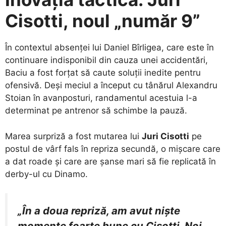
Cisotti, noul „număr 9”
​În contextul absenței lui Daniel Bîrligea, care este în
continuare indisponibil din cauza unei accidentări,
Baciu a fost forțat să caute soluții inedite pentru
ofensivă. Deși meciul a început cu tânărul Alexandru
Stoian în avanposturi, randamentul acestuia l-a
determinat pe antrenor să schimbe la pauză.
​Marea surpriză a fost mutarea lui
Juri Cisotti
pe
postul de vârf fals în repriza secundă, o mișcare care
a dat roade și care are șanse mari să fie replicată în
derby-ul cu Dinamo.
„În a doua repriză, am avut niște
momente foarte bune cu Cisotti. Noi