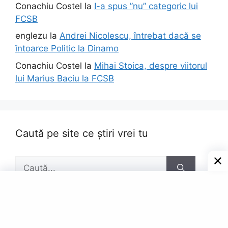
Conachiu Costel
la
I-a spus ”nu” categoric lui
FCSB
englezu
la
Andrei Nicolescu, întrebat dacă se
întoarce Politic la Dinamo
Conachiu Costel
la
Mihai Stoica, despre viitorul
lui Marius Baciu la FCSB
Caută pe site ce știri vrei tu
Caută
după: