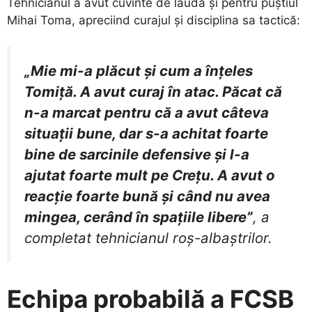
​Tehnicianul a avut cuvinte de laudă și pentru puștiul
Mihai Toma, apreciind curajul și disciplina sa tactică:
„Mie mi-a plăcut și cum a înțeles
Tomiță. A avut curaj în atac. Păcat că
n-a marcat pentru că a avut câteva
situații bune, dar s-a achitat foarte
bine de sarcinile defensive și l-a
ajutat foarte mult pe Crețu. A avut o
reacție foarte bună și când nu avea
mingea, cerând în spațiile libere”
, a
completat tehnicianul roș-albaștrilor.
Echipa probabilă a FCSB