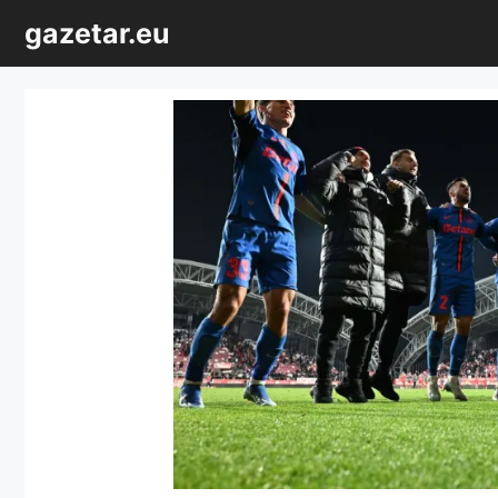
Sari
gazetar.eu
la
conținut