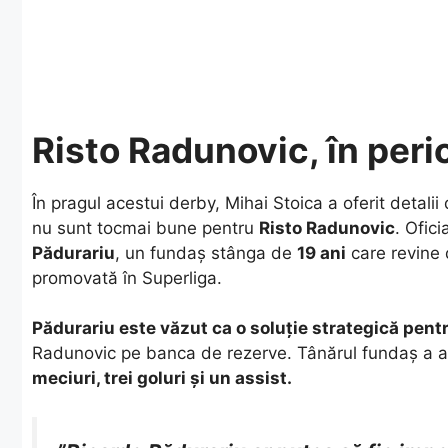
Risto Radunovic, în peric
​În pragul acestui derby, Mihai Stoica a oferit detalii
nu sunt tocmai bune pentru
Risto Radunovic
. Ofic
Pădurariu
, un fundaș stânga de
19 ani
care revine 
promovată în Superliga.
Pădurariu este văzut ca o soluție strategică pent
Radunovic pe banca de rezerve. Tânărul fundaș a av
meciuri, trei goluri și un assist.