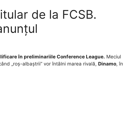
itular de la FCSB.
anunțul
lificare în preliminariile Conference League.
Meciul
 când „roș-albaștrii” vor întâlni marea rivală,
Dinamo
, în