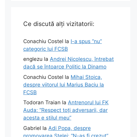
Ce discută alți vizitatorii:
Conachiu Costel
la
I-a spus ”nu”
categoric lui FCSB
englezu
la
Andrei Nicolescu, întrebat
e
dacă se întoarce Politic la Dinamo
Conachiu Costel
la
Mihai Stoica,
despre viitorul lui Marius Baciu la
FCSB
Todoran Traian
la
Antrenorul lui FK
Auda: ”Respect toți adversarii, dar
acesta e stilul meu”
Gabriel
la
Adi Popa, despre
promovarea Stelei: ”N-aș fi crezut”