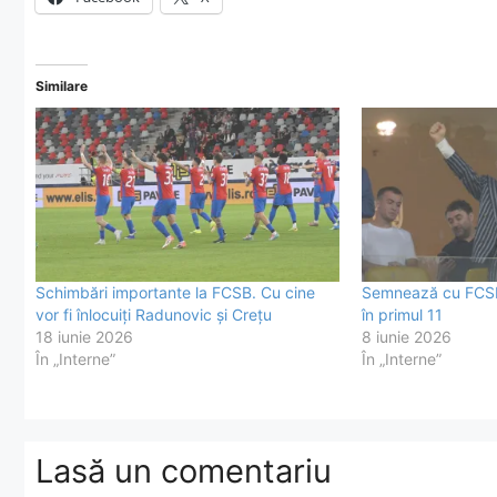
Similare
Schimbări importante la FCSB. Cu cine
Semnează cu FCSB 
vor fi înlocuiți Radunovic și Crețu
în primul 11
18 iunie 2026
8 iunie 2026
În „Interne”
În „Interne”
Lasă un comentariu