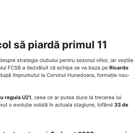
ol să piardă primul 11
 despre strategia clubului pentru sezonul viitor, iar veștil
ialul FCSB a dezvăluit că echipa se va baza pe
Ricardo
după împrumutul la Corvinul Hunedoara, formație nou-
ru regula U21
, ceea ce ar putea duce la trecerea lui
ut o evoluție solidă în actuala stagiune, bifând
33 de