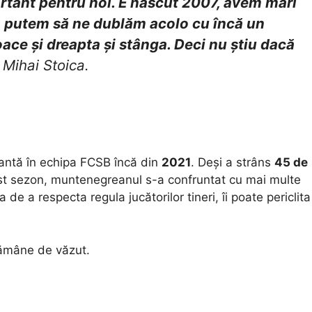
ortant pentru noi. E născut 2007, avem mari
i, putem să ne dublăm acolo cu încă un
oace și dreapta și stânga. Deci nu știu dacă
 Mihai Stoica.
antă în echipa FCSB încă din
2021
. Deși a strâns
45 de
st sezon, muntenegreanul s-a confruntat cu mai multe
 a respecta regula jucătorilor tineri, îi poate periclita
ămâne de văzut.