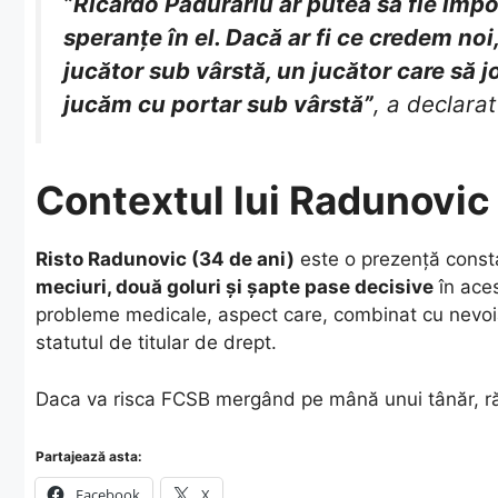
”Ricardo Pădurariu ar putea să fie imp
speranțe în el. Dacă ar fi ce credem no
jucător sub vârstă, un jucător care să j
jucăm cu portar sub vârstă”
, a declarat
Contextul lui Radunovic
Risto Radunovic (34 de ani)
este o prezență const
meciuri, două goluri și șapte pase decisive
în ace
probleme medicale, aspect care, combinat cu nevoia de
statutul de titular de drept.
Daca va risca FCSB mergând pe mână unui tânăr, r
Partajează asta:
Facebook
X