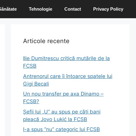
Sănătate
Tehnologie
Contact
Privacy Policy
Articole recente
Ilie Dumitrescu critică mutările de la
FCSB
Antrenorul care îi întoarce spatele lui
Gigi Becali
Un nou transfer pe axa Dinamo –
FCSB?
Șefii lui „U” au spus pe câți bani
pleacă Jovo Lukić la FCSB
I-a spus ”nu” categoric lui FCSB