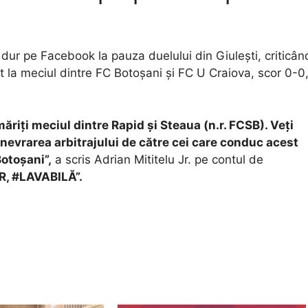
j dur pe Facebook la pauza duelului din Giulești, criticân
lat la meciul dintre FC Botoșani și FC U Craiova, scor 0-0
ăriți meciul dintre Rapid și Steaua (n.r. FCSB). Veți
nevrarea arbitrajului de către cei care conduc acest
Botoșani”,
a scris Adrian Mititelu Jr. pe contul de
AR, #LAVABILĂ”.