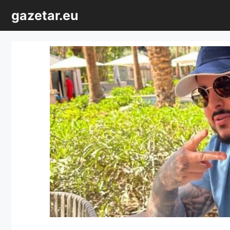
Sari
gazetar.eu
la
conținut