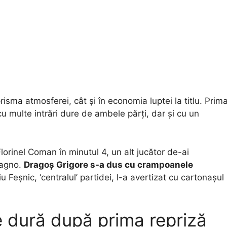
isma atmosferei, cât și în economia luptei la titlu. Prim
u multe intrări dure de ambele părți, dar și cu un
lorinel Coman în minutul 4, un alt jucător de-ai
pagno.
Dragoș Grigore s-a dus cu crampoanele
iu Feșnic, ‘centralul’ partidei, l-a avertizat cu cartonașul
ie dură după prima repriză