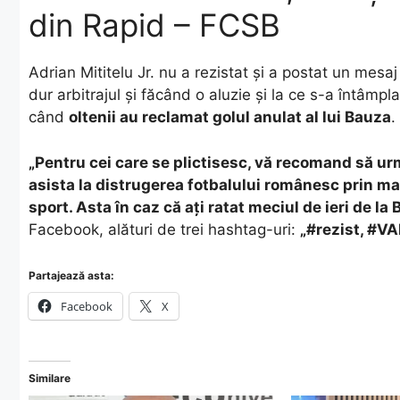
din Rapid – FCSB
Adrian Mititelu Jr. nu a rezistat și a postat un mesa
dur arbitrajul și făcând o aluzie și la ce s-a întâmp
când
oltenii au reclamat golul anulat al lui Bauza
.
„Pentru cei care se plictisesc, vă recomand să urm
asista la distrugerea fotbalului românesc prin ma
sport. Asta în caz că ați ratat meciul de ieri de la 
Facebook, alături de trei hashtag-uri:
„#rezist, #V
Partajează asta:
Facebook
X
Similare