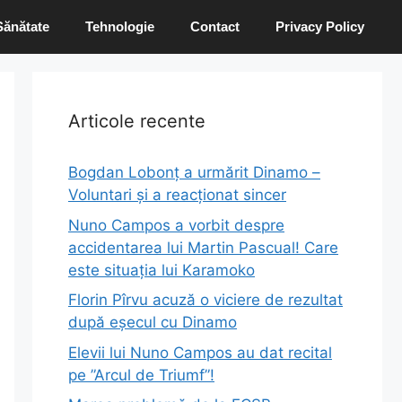
Sănătate
Tehnologie
Contact
Privacy Policy
Articole recente
Bogdan Lobonț a urmărit Dinamo –
Voluntari și a reacționat sincer
Nuno Campos a vorbit despre
accidentarea lui Martin Pascual! Care
este situația lui Karamoko
Florin Pîrvu acuză o viciere de rezultat
după eșecul cu Dinamo
Elevii lui Nuno Campos au dat recital
pe ”Arcul de Triumf”!