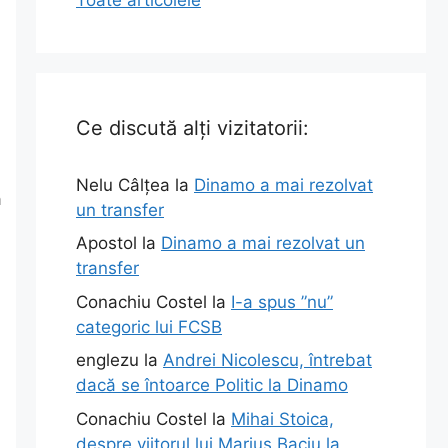
Ce discută alți vizitatorii:
Nelu Câlțea
la
Dinamo a mai rezolvat
a
un transfer
Apostol
la
Dinamo a mai rezolvat un
transfer
Conachiu Costel
la
I-a spus ”nu”
categoric lui FCSB
englezu
la
Andrei Nicolescu, întrebat
dacă se întoarce Politic la Dinamo
Conachiu Costel
la
Mihai Stoica,
despre viitorul lui Marius Baciu la