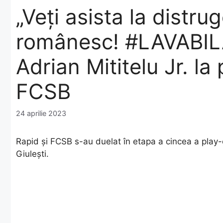
„Veți asista la distru
românesc! #LAVABILĂ”
Adrian Mititelu Jr. l
FCSB
24 aprilie 2023
Rapid și FCSB s-au duelat în etapa a cincea a play-o
Giulești.