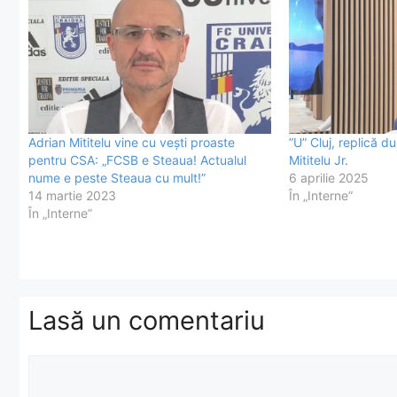
Adrian Mititelu vine cu vești proaste
”U” Cluj, replică d
pentru CSA: „FCSB e Steaua! Actualul
Mititelu Jr.
nume e peste Steaua cu mult!”
6 aprilie 2025
14 martie 2023
În „Interne”
În „Interne”
Lasă un comentariu
Comentariu