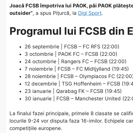
Joacă FCSB împotriva lui PAOK, păi PAOK plătește d
outsider”
, a spus Pițurcă, la
Digi Sport
.
Programul lui FCSB din 
26 septembrie | FCSB – FC RFS (22:00)
3 octombrie | PAOK FC – FCSB (22:00)
24 octombrie | Rangers FC – FCSB (22:00)
7 noiembrie | FCSB – FC Midtjylland (19:45)
28 noiembrie | FCSB – Olympiacos FC (22:00
12 decembrie | TSG Hoffenheim – FCSB (19:
23 ianuarie | Qarabag FK – FCSB (19:45)
30 ianuarie | FCSB – Manchester United (22:
La finalul fazei principale, primele 8 clasate se cali
locurile 9-24 vor disputa faza 16-imilor. Echipele car
competițiile europene.