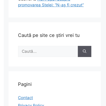
promovarea Stelei: ”N-aș fi crezut”
Caută pe site ce știri vrei tu
Caută
după:
Pagini
Contact
Privacy Policy