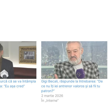
țurcă că se va întâmpla
Gigi Becali, răspunde la întrebarea: ”De
a: ”Eu așa cred”
ce nu îți iei antrenor valoros și să fii tu
patron?”
2 martie 2026
În „Interne”