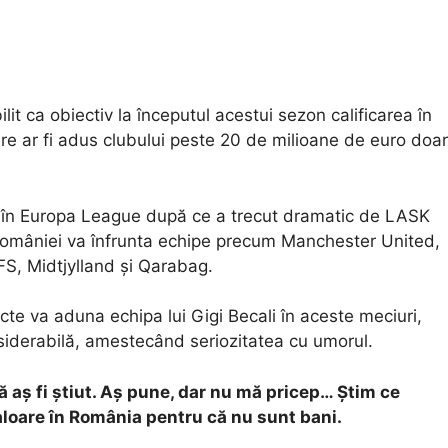
lit ca obiectiv la începutul acestui sezon calificarea în
 ar fi adus clubului peste 20 de milioane de euro doar
cat în Europa League după ce a trecut dramatic de LASK
 României va înfrunta echipe precum Manchester United,
S, Midtjylland și Qarabag.
cte va aduna echipa lui Gigi Becali în aceste meciuri,
siderabilă, amestecând seriozitatea cu umorul.
 aș fi știut. Aș pune, dar nu mă pricep… Știm ce
aloare în România pentru că nu sunt bani.