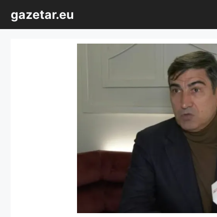
Sari
gazetar.eu
la
conținut