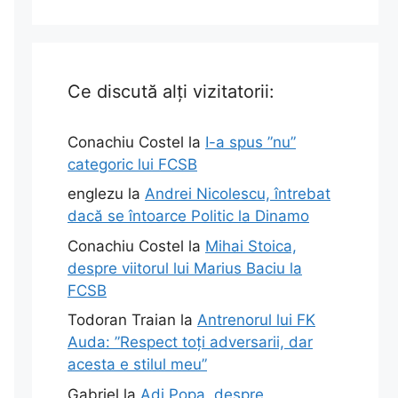
Ce discută alți vizitatorii:
Conachiu Costel
la
I-a spus ”nu”
categoric lui FCSB
englezu
la
Andrei Nicolescu, întrebat
dacă se întoarce Politic la Dinamo
Conachiu Costel
la
Mihai Stoica,
despre viitorul lui Marius Baciu la
FCSB
Todoran Traian
la
Antrenorul lui FK
Auda: ”Respect toți adversarii, dar
acesta e stilul meu”
Gabriel
la
Adi Popa, despre