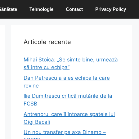
Sănătate
Tehnologie
Contact
Privacy Policy
Articole recente
Mihai Stoica: „Se simte bine, urmează
să intre cu echipa”
Dan Petrescu a ales echipa la care
revine
Ilie Dumitrescu critică mutările de la
FCSB
Antrenorul care îi întoarce spatele lui
Gigi Becali
Un nou transfer pe axa Dinamo –