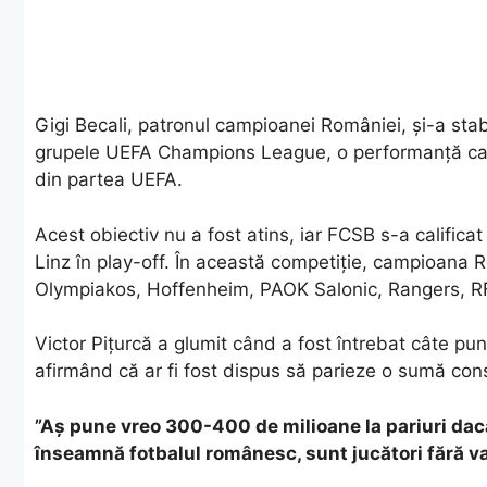
Gigi Becali, patronul campioanei României, și-a stabi
grupele UEFA Champions League, o performanță care
din partea UEFA.
Acest obiectiv nu a fost atins, iar FCSB s-a califi
Linz în play-off. În această competiție, campioana
Olympiakos, Hoffenheim, PAOK Salonic, Rangers, RF
Victor Pițurcă a glumit când a fost întrebat câte pun
afirmând că ar fi fost dispus să parieze o sumă con
”Aș pune vreo 300-400 de milioane la pariuri dacă
înseamnă fotbalul românesc, sunt jucători fără v