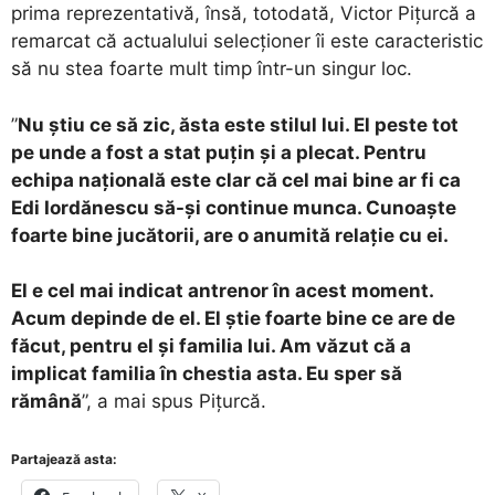
prima reprezentativă, însă, totodată, Victor Pițurcă a
remarcat că actualului selecționer îi este caracteristic
să nu stea foarte mult timp într-un singur loc.
”
Nu știu ce să zic, ăsta este stilul lui. El peste tot
pe unde a fost a stat puțin și a plecat. Pentru
echipa națională este clar că cel mai bine ar fi ca
Edi Iordănescu să-și continue munca. Cunoaște
foarte bine jucătorii, are o anumită relație cu ei.
El e cel mai indicat antrenor în acest moment.
Acum depinde de el. El știe foarte bine ce are de
făcut, pentru el și familia lui. Am văzut că a
implicat familia în chestia asta. Eu sper să
rămână
”, a mai spus Pițurcă.
Partajează asta: