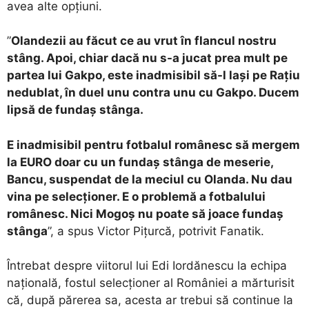
avea alte opțiuni.
”
Olandezii au făcut ce au vrut în flancul nostru
stâng. Apoi, chiar dacă nu s-a jucat prea mult pe
partea lui Gakpo, este inadmisibil să-l lași pe Rațiu
nedublat, în duel unu contra unu cu Gakpo. Ducem
lipsă de fundaș stânga.
E inadmisibil pentru fotbalul românesc să mergem
la EURO doar cu un fundaș stânga de meserie,
Bancu, suspendat de la meciul cu Olanda. Nu dau
vina pe selecționer. E o problemă a fotbalului
românesc. Nici Mogoș nu poate să joace fundaș
stânga
”, a spus Victor Pițurcă, potrivit Fanatik.
Întrebat despre viitorul lui Edi Iordănescu la echipa
națională, fostul selecționer al României a mărturisit
că, după părerea sa, acesta ar trebui să continue la