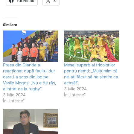
Facebook
X
Similare
Presa din Olanda a
Mesaj superb al tricolorilor
reacționat după faultul dur
pentru nemți: „Mulțumim că
care l-a scos din joc pe
ne-ați făcut să ne simțim ca
Vasile Mogoș: „Nu e de râs,
acasă!”.
a intrat ca la rugby”.
3 iulie 2024
3 iulie 2024
În „Interne”
În „Interne”