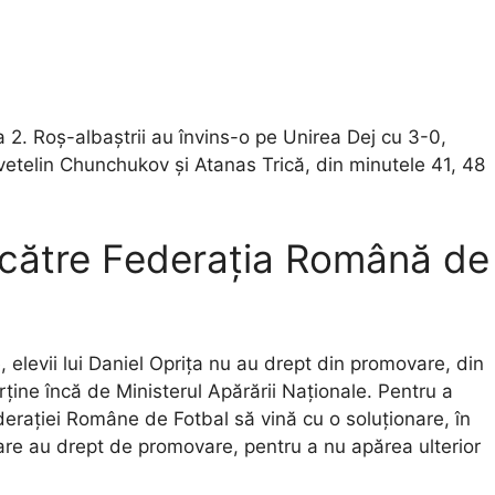
 2. Roș-albaștrii au învins-o pe Unirea Dej cu 3-0,
Tsvetelin Chunchukov și Atanas Trică, din minutele 41, 48
l către Federația Română de
 elevii lui Daniel Oprița nu au drept din promovare, din
rține încă de Ministerul Apărării Naționale. Pentru a
ederației Române de Fotbal să vină cu o soluționare, în
are au drept de promovare, pentru a nu apărea ulterior