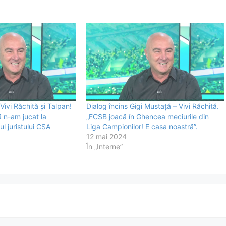
 Vivi Răchită și Talpan!
Dialog încins Gigi Mustață – Vivi Răchită.
ă n-am jucat la
„FCSB joacă în Ghencea meciurile din
l juristului CSA
Liga Campionilor! E casa noastră”.
12 mai 2024
În „Interne”