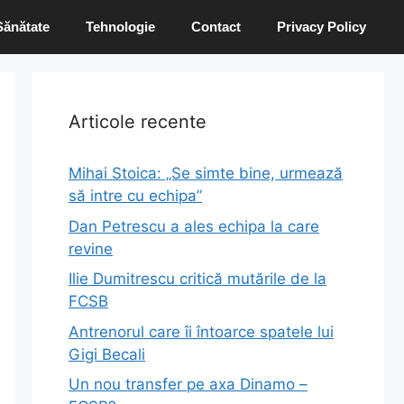
Sănătate
Tehnologie
Contact
Privacy Policy
Articole recente
Mihai Stoica: „Se simte bine, urmează
să intre cu echipa”
Dan Petrescu a ales echipa la care
revine
Ilie Dumitrescu critică mutările de la
FCSB
Antrenorul care îi întoarce spatele lui
Gigi Becali
Un nou transfer pe axa Dinamo –