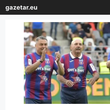
Sari
gazetar.eu
la
conținut