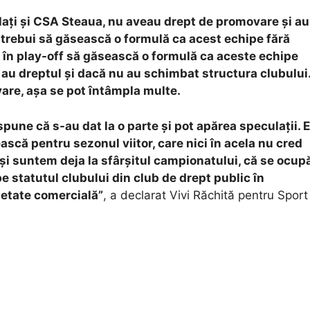
alați și CSA Steaua, nu aveau drept de promovare și au
ar trebui să găsească o formulă ca acest echipe fără
ă în play-off să găsească o formulă ca aceste echipe
au dreptul și dacă nu au schimbat structura clubului
are, așa se pot întâmpla multe.
pune că s-au dat la o parte și pot apărea speculații. E
scă pentru sezonul viitor, care nici în acela nu cred
i suntem deja la sfârșitul campionatului, că se ocup
statutul clubului din club de drept public în
ietate comercială”
, a declarat Vivi Răchită pentru Sport