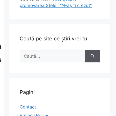
promovarea Stelei: ”N-aș fi crezut”
.
Caută pe site ce știri vrei tu
i
Caută
după:
ă
Pagini
Contact
Privacy Policy