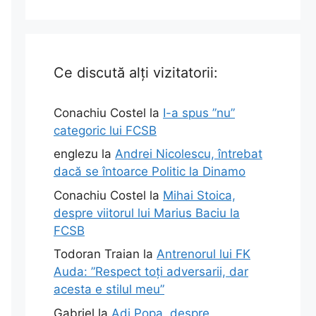
Ce discută alți vizitatorii:
Conachiu Costel
la
I-a spus ”nu”
categoric lui FCSB
englezu
la
Andrei Nicolescu, întrebat
dacă se întoarce Politic la Dinamo
Conachiu Costel
la
Mihai Stoica,
despre viitorul lui Marius Baciu la
FCSB
Todoran Traian
la
Antrenorul lui FK
Auda: ”Respect toți adversarii, dar
acesta e stilul meu”
Gabriel
la
Adi Popa, despre