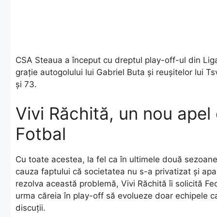
CSA Steaua a început cu dreptul play-off-ul din Liga
grație autogolului lui Gabriel Buta și reușitelor lui 
și 73.
Vivi Răchită, un nou ape
Fotbal
Cu toate acestea, la fel ca în ultimele două sezoane,
cauza faptului că societatea nu s-a privatizat și apa
rezolva această problemă, Vivi Răchită îi solicită F
urma căreia în play-off să evolueze doar echipele c
discuții.