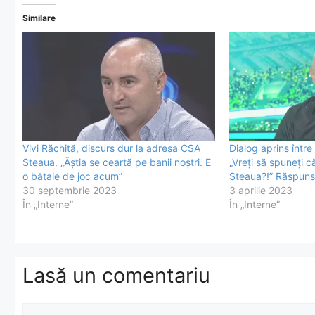
Similare
Vivi Răchită, discurs dur la adresa CSA
Dialog aprins între
Steaua. „Ăștia se ceartă pe banii noștri. E
„Vreți să spuneți c
o bătaie de joc acum”
Steaua?!” Răspunsu
30 septembrie 2023
3 aprilie 2023
În „Interne”
În „Interne”
Lasă un comentariu
Comentariu