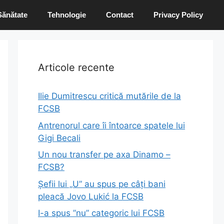
Sănătate
Tehnologie
Contact
Privacy Policy
Articole recente
Ilie Dumitrescu critică mutările de la
FCSB
Antrenorul care îi întoarce spatele lui
Gigi Becali
Un nou transfer pe axa Dinamo –
FCSB?
Șefii lui „U” au spus pe câți bani
pleacă Jovo Lukić la FCSB
I-a spus ”nu” categoric lui FCSB