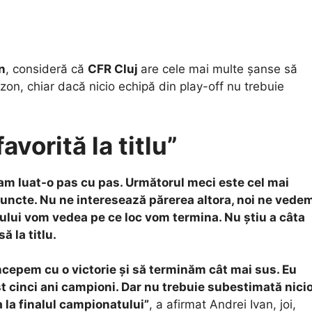
n
, consideră că
CFR Cluj
are cele mai multe şanse să
zon, chiar dacă nicio echipă din play-off nu trebuie
avorită la titlu”
u am luat-o pas cu pas. Următorul meci este cel mai
 puncte. Nu ne interesează părerea altora, noi ne vede
nului vom vedea pe ce loc vom termina. Nu ştiu a câta
ă la titlu.
ncepem cu o victorie şi să terminăm cât mai sus. Eu
st cinci ani campioni. Dar nu trebuie subestimată nici
 la finalul campionatului”
, a afirmat Andrei Ivan, joi,