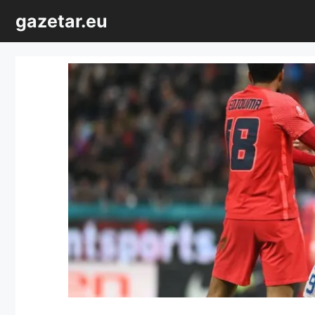
Sari
gazetar.eu
la
conținut