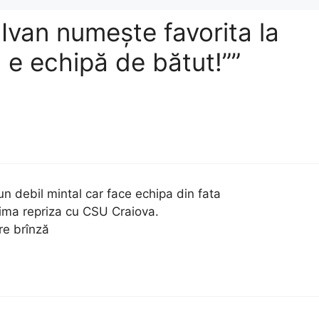
Ivan numește favorita la
B e echipă de bătut!””
un debil mintal car face echipa din fata
prima repriza cu CSU Craiova.
re brînză