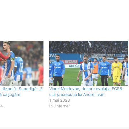
război în Superligă: „E
Viorel Moldovan, despre evoluția FCSB-
ă câştigăm
ului și execuția lui Andrei Ivan
1 mai 2023
24
În „Interne”