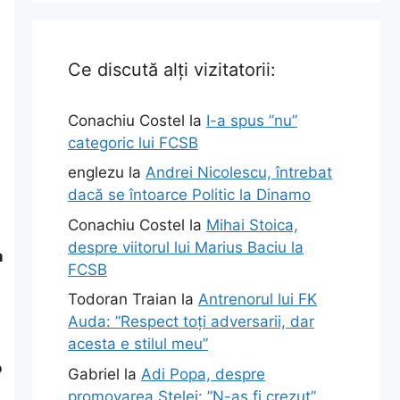
Ce discută alți vizitatorii:
Conachiu Costel
la
I-a spus ”nu”
categoric lui FCSB
englezu
la
Andrei Nicolescu, întrebat
dacă se întoarce Politic la Dinamo
Conachiu Costel
la
Mihai Stoica,
despre viitorul lui Marius Baciu la
m
FCSB
Todoran Traian
la
Antrenorul lui FK
Auda: ”Respect toți adversarii, dar
acesta e stilul meu”
o
Gabriel
la
Adi Popa, despre
promovarea Stelei: ”N-aș fi crezut”