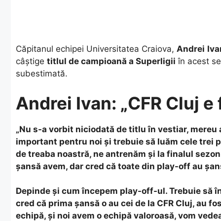
Căpitanul echipei Universitatea Craiova,
Andrei
Iva
câştige
titlul de campioană a Superligii
în acest se
subestimată.
Andrei Ivan: „CFR Cluj e f
„Nu s-a vorbit niciodată de titlu în vestiar, mere
important pentru noi şi trebuie să luăm cele trei
de treaba noastră, ne antrenăm şi la finalul sezo
şansă avem, dar cred că toate din play-off au şans
Depinde şi cum începem play-off-ul. Trebuie să î
cred că prima şansă o au cei de la CFR Cluj, au fo
echipă, şi noi avem o echipă valoroasă, vom vedea