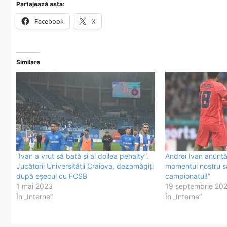
Partajează asta:
Facebook
X
Similare
”Ivan a vrut să bată și al doilea penalty”.
Andrei Ivan anunță 
Jucătorii Universității Craiova, dezamăgiți
momentul nostru s
după eșecul cu FCSB
campionatul!”
1 mai 2023
19 septembrie 20
În „Interne”
În „Interne”