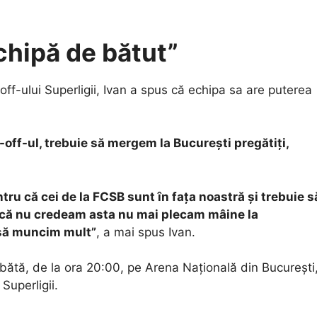
chipă de bătut”
off-ului Superligii, Ivan a spus că echipa sa are puterea
y-off-ul, trebuie să mergem la Bucureşti pregătiţi,
tru că cei de la FCSB sunt în faţa noastră şi trebuie s
acă nu credeam asta nu mai plecam mâine la
i să muncim mult”
, a mai spus Ivan.
bătă, de la ora 20:00, pe Arena Naţională din Bucureşti
 Superligii.