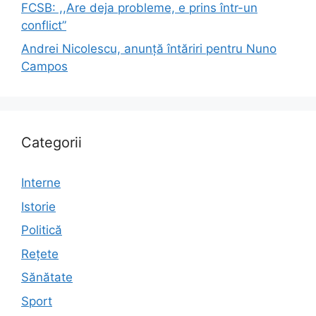
FCSB: ,,Are deja probleme, e prins într-un
conflict”
Andrei Nicolescu, anunță întăriri pentru Nuno
Campos
Categorii
Interne
Istorie
Politică
Rețete
Sănătate
Sport