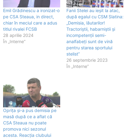
Emil Grădinescu a ironizat-o
Fanii Stelei au ieșit la atac,
pe CSA Steaua, in direct,
după egalul cu CSM Slatina:
chiar în meciul care a adus
„Demisia, lăutarilor!
titlul rivalei FCSB
Tractoriștii, habarniștii și
28 aprilie 2024
incompetenții semi-
În „Interne”
analfabeți sunt de vină
pentru starea sportului
stelist”
26 septembrie 2023
În „Interne”
Oprița și-a pus demisia pe
masă după ce a aflat că
CSA Steaua nu poate
promova nici sezonul
acesta. Reacția clubului