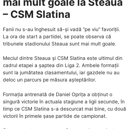
mai mult goale la Steaua
– CSM Slatina
Fanii nu s-au înghesuit să-și vadă ”pe viu” favoriții.
La ora de start a partidei, se poate observa că
tribunele stadionului Steaua sunt mai mult goale.
Meciul dintre Steaua și CSM Slatina este ultimul din
cadrul etapei a șaptea din Liga 2. Ambele formații
sunt la jumătatea clasamentului, iar gazdele nu au
deloc un parcurs pe măsura așteptărilor.
Formația antrenată de Daniel Oprița a obținut o
singură victorie în actuala stagiune a ligii secunde, în
timp ce CSM Slatina s-a descurcat mai bine, cu două
victorii în primele șase partide de campionat.