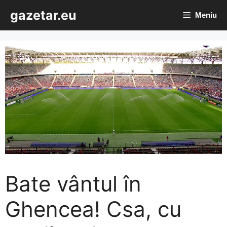
Sari
gazetar.eu
Meniu
la
conținut
Bate vântul în
Ghencea! Csa, cu