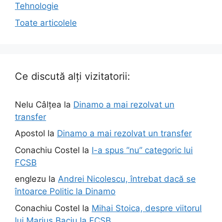
Tehnologie
Toate articolele
Ce discută alți vizitatorii:
Nelu Câlțea
la
Dinamo a mai rezolvat un
transfer
Apostol
la
Dinamo a mai rezolvat un transfer
Conachiu Costel
la
I-a spus ”nu” categoric lui
FCSB
englezu
la
Andrei Nicolescu, întrebat dacă se
întoarce Politic la Dinamo
Conachiu Costel
la
Mihai Stoica, despre viitorul
lui Marius Baciu la FCSB