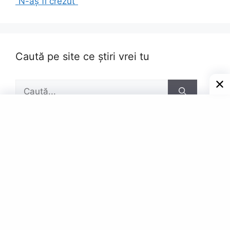
”N-aș fi crezut”
Caută pe site ce știri vrei tu
Caută
după:
Pagini
Contact
Privacy Policy