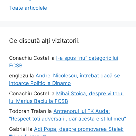
Toate articolele
Ce discută alți vizitatorii:
Conachiu Costel
la
I-a spus ”nu” categoric lui
FCSB
englezu
la
Andrei Nicolescu, întrebat dacă se
întoarce Politic la Dinamo
Conachiu Costel
la
Mihai Stoica, despre viitorul
lui Marius Baciu la FCSB
Todoran Traian
la
Antrenorul lui FK Auda:
”Respect toți adversarii, dar acesta e stilul meu”
Gabriel
la
Adi Popa, despre promovarea Stelei: