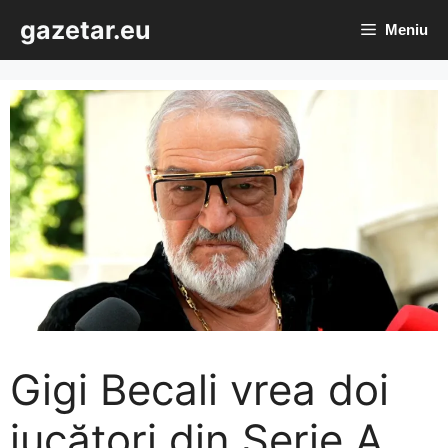
Sari
gazetar.eu
Meniu
la
conținut
Gigi Becali vrea doi
jucători din Serie A