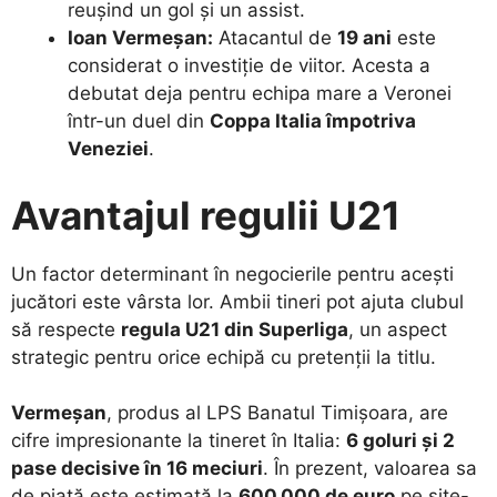
reușind un gol și un assist.
Ioan Vermeșan:
Atacantul de
19 ani
este
considerat o investiție de viitor. Acesta a
debutat deja pentru echipa mare a Veronei
într-un duel din
Coppa Italia împotriva
Veneziei
.
Avantajul regulii U21
​Un factor determinant în negocierile pentru acești
jucători este vârsta lor. Ambii tineri pot ajuta clubul
să respecte
regula U21 din Superliga
, un aspect
strategic pentru orice echipă cu pretenții la titlu.
Vermeșan
, produs al LPS Banatul Timișoara, are
cifre impresionante la tineret în Italia:
6 goluri și 2
pase decisive în 16 meciuri
. În prezent, valoarea sa
de piață este estimată la
600.000 de euro
pe site-