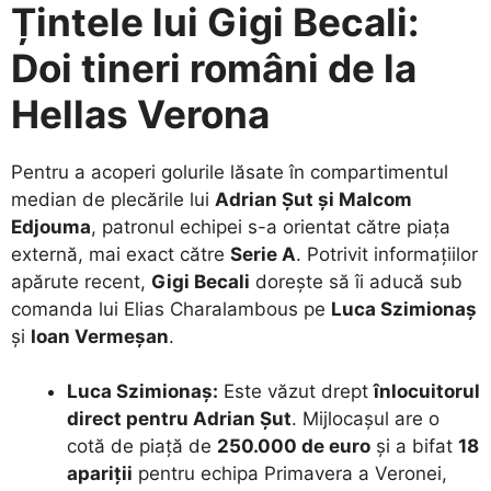
Țintele lui Gigi Becali:
Doi tineri români de la
Hellas Verona
​Pentru a acoperi golurile lăsate în compartimentul
median de plecările lui
Adrian Șut și Malcom
Edjouma
, patronul echipei s-a orientat către piața
externă, mai exact către
Serie A
. Potrivit informațiilor
apărute recent,
Gigi Becali
dorește să îi aducă sub
comanda lui Elias Charalambous pe
Luca Szimionaș
și
Ioan Vermeșan
.
Luca Szimionaș:
Este văzut drept
înlocuitorul
direct pentru Adrian Șut
. Mijlocașul are o
cotă de piață de
250.000 de euro
și a bifat
18
apariții
pentru echipa Primavera a Veronei,