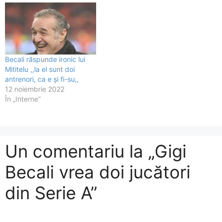
Becali răspunde ironic lui
Mititelu ,,la el sunt doi
antrenori, ca e și fi-su,,
12 noiembrie 2022
În „Interne”
Un comentariu la „Gigi
Becali vrea doi jucători
din Serie A”