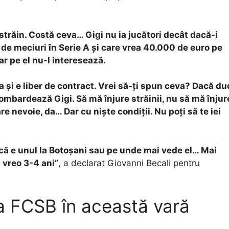
e străin. Costă ceva… Gigi nu ia jucători decât dacă-i
8 de meciuri în Serie A și care vrea 40.000 de euro pe
ar pe el nu-l interesează.
a și e liber de contract. Vrei să-ți spun ceva? Dacă du
bombardează Gigi. Să mă înjure străinii, nu să mă înjur
e nevoie, da… Dar cu niște condiții. Nu poți să te iei
acă e unul la Botoșani sau pe unde mai vede el… Mai
ă vreo 3-4 ani”
, a declarat Giovanni Becali pentru
a FCSB în această vară