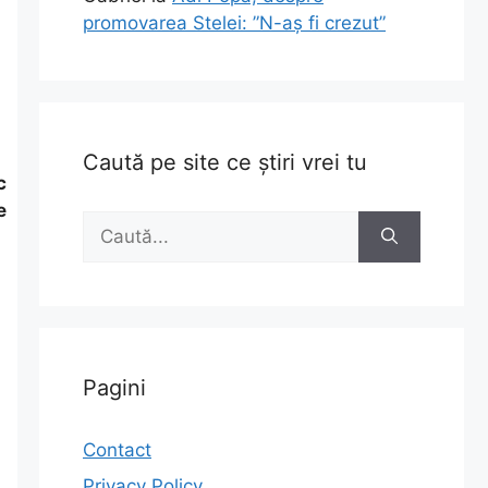
promovarea Stelei: ”N-aș fi crezut”
Caută pe site ce știri vrei tu
c
e
Caută
după:
Pagini
Contact
Privacy Policy