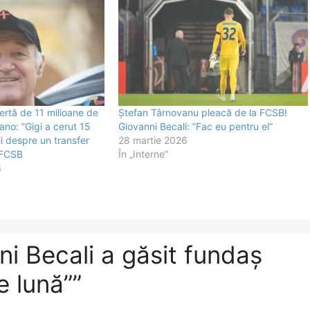
fertă de 11 milioane de
Ștefan Târnovanu pleacă de la FCSB!
lano: ”Gigi a cerut 15
Giovanni Becali: ”Fac eu pentru el”
ii despre un transfer
28 martie 2026
e FCSB
În „Interne”
3
i Becali a găsit fundaș
 lună””