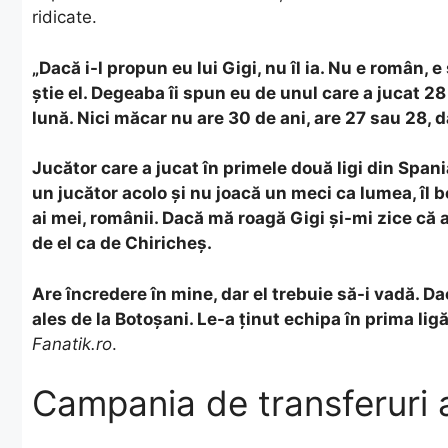
ridicate.
„Dacă i-l propun eu lui Gigi, nu îl ia. Nu e român, 
știe el. Degeaba îi spun eu de unul care a jucat 2
lună. Nici măcar nu are 30 de ani, are 27 sau 28, d
Jucător care a jucat în primele două ligi din Spani
un jucător acolo și nu joacă un meci ca lumea, îl 
ai mei, românii. Dacă mă roagă Gigi și-mi zice că ar
de el ca de Chiricheș.
Are încredere în mine, dar el trebuie să-i vadă. D
ales de la Botoșani. Le-a ținut echipa în prima lig
Fanatik.ro
.
Campania de transferuri 