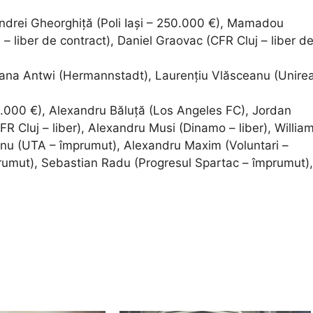
Andrei Gheorghiță (Poli Iași – 250.000 €), Mamadou
– liber de contract), Daniel Graovac (CFR Cluj – liber d
 Nana Antwi (Hermannstadt), Laurențiu Vlăsceanu (Unire
.000 €), Alexandru Băluță (Los Angeles FC), Jordan
CFR Cluj – liber), Alexandru Musi (Dinamo – liber), Willia
eanu (UTA – împrumut), Alexandru Maxim (Voluntari –
umut), Sebastian Radu (Progresul Spartac – împrumut),