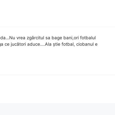
ada…Nu vrea zgârcitul sa bage bani,ori fotbalul
a ce jucători aduce….Ala știe fotbal, ciobanul e