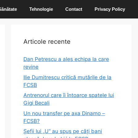
Sănătate
Tehnologie
Contact
Privacy Policy
Articole recente
Dan Petrescu a ales echipa la care
revine
Ilie Dumitrescu critică mutările de la
FCSB
Antrenorul care îi întoarce spatele lui
Gigi Becali
Un nou transfer pe axa Dinamo –
FCSB?
Șefii lui „U” au spus pe câți bani