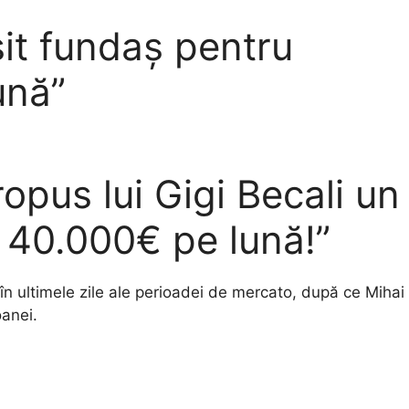
sit fundaș pentru
ună”
ropus lui Gigi Becali un
a 40.000€ pe lună!”
în ultimele zile ale perioadei de mercato, după ce Mihai
oanei.