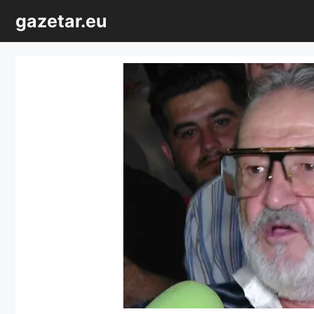
Sari
gazetar.eu
la
conținut