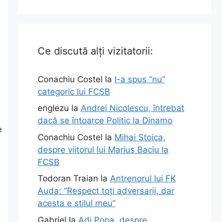
Ce discută alți vizitatorii:
Conachiu Costel
la
I-a spus ”nu”
categoric lui FCSB
englezu
la
Andrei Nicolescu, întrebat
dacă se întoarce Politic la Dinamo
e
Conachiu Costel
la
Mihai Stoica,
despre viitorul lui Marius Baciu la
FCSB
Todoran Traian
la
Antrenorul lui FK
Auda: ”Respect toți adversarii, dar
acesta e stilul meu”
Gabriel
la
Adi Popa, despre