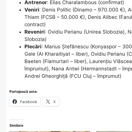
Antrenor
: Elias Charalambous (confirmat)
Veniri
: Denis Politic (Dinamo – 970.000 €), 
Thiam (FCSB – 50.000 €), Denis Alibec (Farul 
contract)
Reveniri
: Ovidiu Perianu (Unirea Slobozia),
Slobozia)
Plecări
: Marius Ștefănescu (Konyaspor – 300
Gele (Al Kharaitiyat – liber), Ovidiu Perianu (
Baeten (Flamurtari – liber), Laurențiu Vlăsc
împrumut), Nana Antwi (Hermannstadt – împr
Andrei Gheorghiță (FCU Cluj – împrumut)
Partajează asta:
Facebook
X
Similare