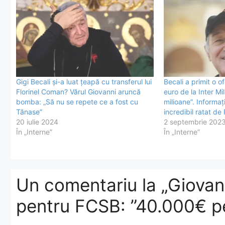
Gigi Becali și-a luat țeapă cu transferul lui
Becali a primit o o
Florinel Coman? Vărul Giovanni aruncă
euro de la Inter Mi
bomba: „Să nu se repete ce a fost cu
milioane”. Informaț
Tănase”
incredibil ratat d
20 iulie 2024
2 septembrie 202
În „Interne”
În „Interne”
Un comentariu la „Giovann
pentru FCSB: ”40.000€ pe