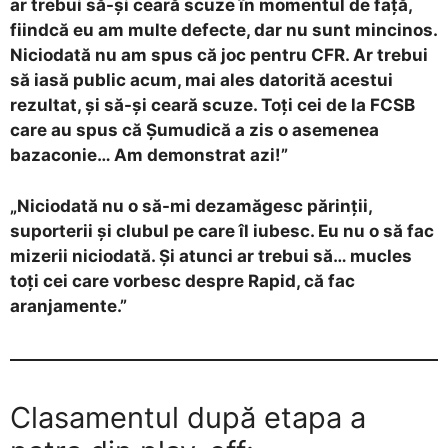
ar trebui să-și ceară scuze în momentul de față,
fiindcă eu am multe defecte, dar nu sunt mincinos.
Niciodată nu am spus că joc pentru CFR. Ar trebui
să iasă public acum, mai ales datorită acestui
rezultat, și să-și ceară scuze. Toți cei de la FCSB
care au spus că Șumudică a zis o asemenea
bazaconie… Am demonstrat azi!”
„Niciodată nu o să-mi dezamăgesc părinții,
suporterii și clubul pe care îl iubesc. Eu nu o să fac
mizerii niciodată. Și atunci ar trebui să… mucles
toți cei care vorbesc despre Rapid, că fac
aranjamente.”
Clasamentul după etapa a