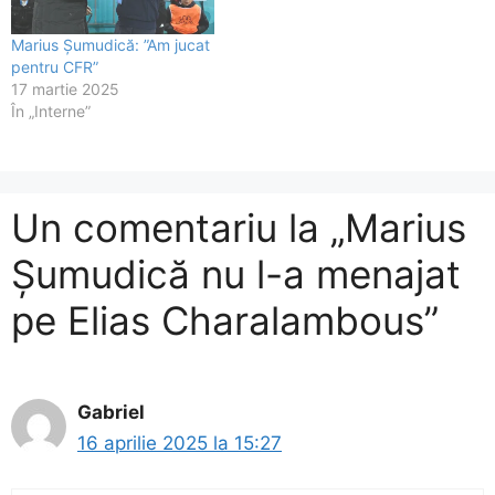
Marius Șumudică: ”Am jucat
pentru CFR”
17 martie 2025
În „Interne”
Un comentariu la „Marius
Șumudică nu l-a menajat
pe Elias Charalambous”
Gabriel
16 aprilie 2025 la 15:27