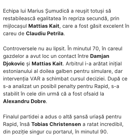
Echipa lui Marius Șumudică a reușit totuși să
restabilească egalitatea în repriza secundă, prin
mijlocașul
Mattias Kait
, care a fost găsit excelent în
careu de
Claudiu Petrila
.
Controversele nu au lipsit. În minutul 70, în careul
gazdelor a avut loc un contact între
Damjan
Djokovic
și
Mattias Kait
. Arbitrul i-a arătat inițial
estonianului al doilea galben pentru simulare, dar
intervenția VAR a schimbat cursul deciziei. După ce
s-a analizat un posibil penalty pentru Rapid, s-a
stabilit în cele din urmă că a fost ofsaid la
Alexandru Dobre
.
Finalul partidei a adus o altă șansă uriașă pentru
Rapid, însă
Tobias Christensen
a ratat incredibil,
din poziție singur cu portarul, în minutul 90.