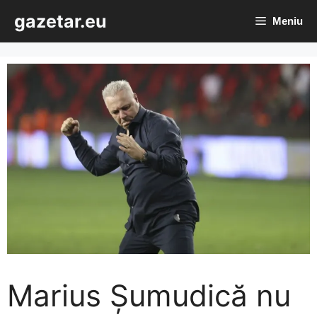
Sari
gazetar.eu
Meniu
la
conținut
Marius Șumudică nu