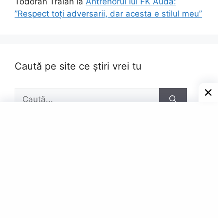
Todoran Traian
la
Antrenorul lui FK Auda:
”Respect toți adversarii, dar acesta e stilul meu”
Caută pe site ce știri vrei tu
Caută
după:
Pagini
Contact
Privacy Policy