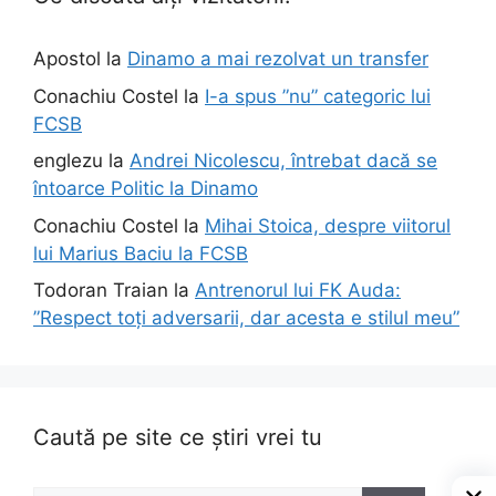
Apostol
la
Dinamo a mai rezolvat un transfer
Conachiu Costel
la
I-a spus ”nu” categoric lui
FCSB
englezu
la
Andrei Nicolescu, întrebat dacă se
întoarce Politic la Dinamo
Conachiu Costel
la
Mihai Stoica, despre viitorul
lui Marius Baciu la FCSB
Todoran Traian
la
Antrenorul lui FK Auda:
”Respect toți adversarii, dar acesta e stilul meu”
Caută pe site ce știri vrei tu