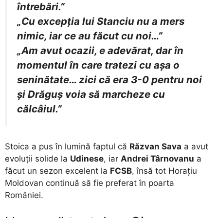
întrebări.”
„Cu excepţia lui Stanciu nu a mers
nimic, iar ce au făcut cu noi…”
„Am avut ocazii, e adevărat, dar în
momentul în care tratezi cu aşa o
seninătate… zici că era 3-0 pentru noi
şi Drăguş voia să marcheze cu
călcâiul.”
Stoica a pus în lumină faptul că
Răzvan Sava
a avut
evoluții solide la
Udinese
, iar
Andrei Târnovanu
a
făcut un sezon excelent la
FCSB
, însă tot Horațiu
Moldovan continuă să fie preferat în poarta
României.