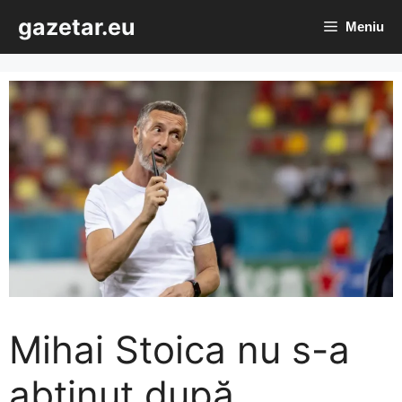
Sari
gazetar.eu
Meniu
la
conținut
Mihai Stoica nu s-a
abținut după