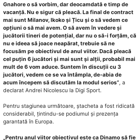
Gnahore o să vorbim, dar deocamdată e timp de
vacanță. Nu e sigur că pleacă. La final de contract
mai sunt Milanov, Ikoko și Țicu și o să vedem ce
opțiuni o să mai avem. O să avem în vedere și
jucătorii tineri de potențial, dar nu o să-i forțăm, că
nu e ideea să joace neapărat, trebuie să ne
focusăm pe obiectivul de anul viitor. Dacă pleacă
cel puțin 6 jucători și mai sunt și alții, probabil mai
mult de 6 vom aduce. Suntem în discuții cu 3
jucători, vedem ce se va întâmpla, de-abia de
acum începem să discutăm la modul serios”
, a
declarat Andrei Nicolescu la Digi Sport.
​Pentru stagiunea următoare, ștacheta a fost ridicată
considerabil, țintindu-se podiumul și prezența
garantată în Europa.
„Pentru anul viitor obiectivul este ca Dinamo să fie