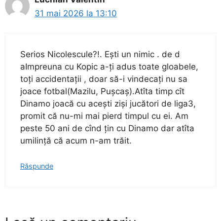
31 mai 2026 la 13:10
Serios Nicolescule?!. Ești un nimic . de d
aImpreuna cu Kopic a-ți adus toate gloabele,
toți accidentații , doar să-i vindecați nu sa
joace fotbal(Mazilu, Pușcaș).Atîta timp cît
Dinamo joacă cu acești ziși jucători de liga3,
promit că nu-mi mai pierd timpul cu ei. Am
peste 50 ani de cînd țin cu Dinamo dar atîta
umilință că acum n-am trăit.
Răspunde