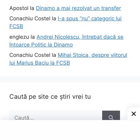
Apostol
la
Dinamo a mai rezolvat un transfer
Conachiu Costel
la
I-a spus ”nu” categoric lui
FCSB
englezu
la
Andrei Nicolescu, întrebat dacă se
întoarce Politic la Dinamo
Conachiu Costel
la
Mihai Stoica, despre viitorul
lui Marius Baciu la FCSB
Caută pe site ce știri vrei tu
Caută
după: