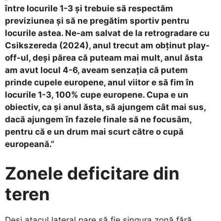
între locurile 1-3 și trebuie să respectăm
previziunea și să ne pregătim sportiv pentru
locurile astea. Ne-am salvat de la retrogradare cu
Csikszereda (2024), anul trecut am obținut play-
off-ul, deși părea că puteam mai mult, anul ăsta
am avut locul 4-6, aveam senzația că putem
prinde cupele europene, anul viitor e să fim în
locurile 1-3, 100% cupe europene. Cupa e un
obiectiv, ca și anul ăsta, să ajungem cât mai sus,
dacă ajungem în fazele finale să ne focusăm,
pentru că e un drum mai scurt către o cupă
europeană.”
Zonele deficitare din
teren
​Deși atacul lateral pare să fie singura zonă fără