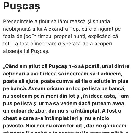
Pușcaș
​Președintele a ținut să lămurească și situația
neobișnuită a lui Alexandru Pop, care a figurat pe
foaia de joc în timpul propriei nunți, explicând că
totul a fost o încercare disperată de a acoperi
absența lui Pușcaș.
„Când am știut că Pușcaș n-o să poată, unul dintre
acționari a avut ideea să încercăm să-l aducem,
poate să ajute, poate cumva să fie o soluție în plus
pe bancă. Aveam oricum un loc pe listă pe bancă,
nu scoteam pe nimeni din lot și, în ideea asta, l-am
pus pe listă și urma să vedem dacă puteam avea
un culoar de zbor, dar nu s-a întâmplat. A fost o
chestie care s-a întâmplat ieri și nu e nicio
poveste. Nici noi nu eram fericiți, dar ne gândeam
că poate fi o soluție în contextul în care am pățit-o