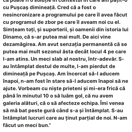
cu Pușcaș dimineață. Cred că a fost o
nesincronizare a programului pe care îl avea făcut
cu programul de zbor pe care îl aveam noi cu el.
Simțeam toți, și suporterii, și oamenii din istoria lui
Dinamo, că s-ar putea mai mult. De aici vine
dezamăgirea. Am avut senzația permanentă că se
putea mai mult sezonul ăsta decât locul 4 pe care
l-am atins. Un meci slab al nostru, într-adevăr. S-
au întâmplat destul de multe, l-am pierdut de
dimineață pe Pușcaș. Am încercat să-l aducem
înapoi, n-am fost în stare să-l aducem înapoi să ne
ajute. Vorbeam cu niște prieteni și mi-era frică că
până în minutul 10 o să luăm gol, că nu avem
galeria alături, că o să afecteze echipa. Îmi venea
să mă bat peste gură când s-a și întâmplat. S-au
întâmplat lucruri care au ținut parțial de noi. N-am
făcut un meci bun.”