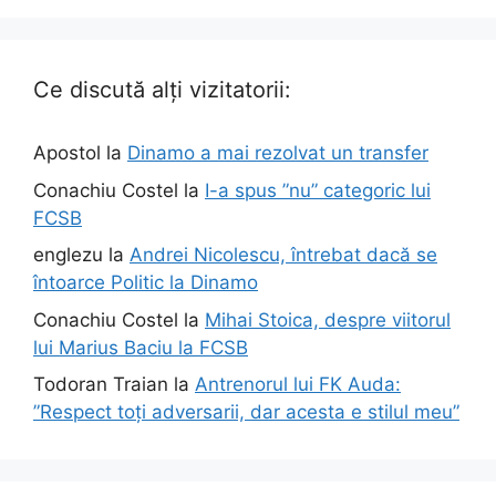
Ce discută alți vizitatorii:
Apostol
la
Dinamo a mai rezolvat un transfer
Conachiu Costel
la
I-a spus ”nu” categoric lui
FCSB
englezu
la
Andrei Nicolescu, întrebat dacă se
întoarce Politic la Dinamo
Conachiu Costel
la
Mihai Stoica, despre viitorul
lui Marius Baciu la FCSB
Todoran Traian
la
Antrenorul lui FK Auda:
”Respect toți adversarii, dar acesta e stilul meu”