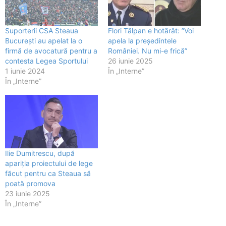
Suporterii CSA Steaua
Flori Tălpan e hotărât: ”Voi
București au apelat la o
apela la președintele
firmă de avocatură pentru a
României. Nu mi-e frică”
contesta Legea Sportului
26 iunie 2025
1 iunie 2024
În „Interne”
În „Interne”
Ilie Dumitrescu, după
apariția proiectului de lege
făcut pentru ca Steaua să
poată promova
23 iunie 2025
În „Interne”