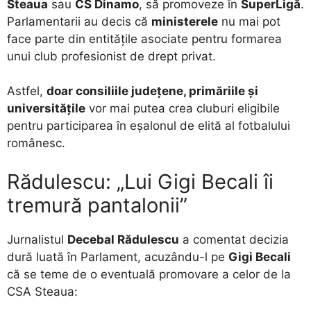
Steaua
sau
CS Dinamo
, să promoveze în
SuperLigă
.
Parlamentarii au decis că
ministerele
nu mai pot
face parte din entitățile asociate pentru formarea
unui club profesionist de drept privat.
Astfel,
doar consiliile județene, primăriile și
universitățile
vor mai putea crea cluburi eligibile
pentru participarea în eșalonul de elită al fotbalului
românesc.
Rădulescu: „Lui Gigi Becali îi
tremură pantalonii”
Jurnalistul
Decebal Rădulescu
a comentat decizia
dură luată în Parlament, acuzându-l pe
Gigi Becali
că se teme de o eventuală promovare a celor de la
CSA Steaua: