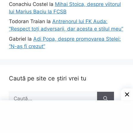
Conachiu Costel
la
Mihai Stoica, despre viitorul
lui Marius Baciu la FCSB
Todoran Traian
la
Antrenorul lui FK Auda:
”Respect toți adversarii, dar acesta e stilul meu”
Gabriel
la
Adi Popa, despre promovarea Stelei:
”N-aș fi crezut”
Caută pe site ce știri vrei tu
Caută
după: