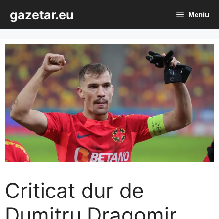
Sari
gazetar.eu
Meniu
la
conținut
Criticat dur de
Dumitru Dragomir,