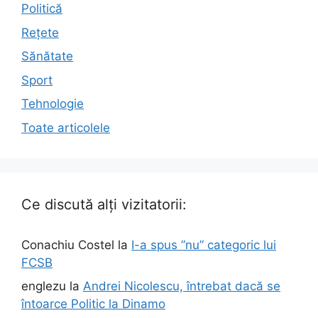
Politică
Rețete
Sănătate
Sport
Tehnologie
Toate articolele
Ce discută alți vizitatorii:
Conachiu Costel
la
I-a spus ”nu” categoric lui
FCSB
englezu
la
Andrei Nicolescu, întrebat dacă se
întoarce Politic la Dinamo