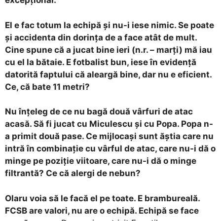
excepțional.
El e fac totum la echipă și nu-i iese nimic. Se poate
și accidenta din dorința de a face atât de mult.
Cine spune că a jucat bine ieri (n.r. – marți) mă iau
cu el la bătaie. E fotbalist bun, iese în evidență
datorită faptului că aleargă bine, dar nu e eficient.
Ce, că bate 11 metri?
Nu înțeleg de ce nu bagă două vârfuri de atac
acasă. Să fi jucat cu Miculescu și cu Popa. Popa n-
a primit două pase. Ce mijlocași sunt ăștia care nu
intră în combinație cu vârful de atac, care nu-i dă o
minge pe poziție viitoare, care nu-i dă o minge
filtrantă? Ce că alergi de nebun?
Olaru voia să le facă el pe toate. E brambureală.
FCSB are valori, nu are o echipă. Echipă se face