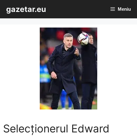
Sari
gazetar.eu
Meniu
la
conținut
Selecționerul Edward