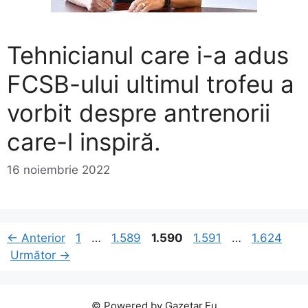
Tehnicianul care i-a adus
FCSB-ului ultimul trofeu a
vorbit despre antrenorii
care-l inspiră.
16 noiembrie 2022
Pagina
Pagina
Pagina
Pagina
Pagina
←
Anterior
1
…
1.589
1.590
1.591
…
1.624
Următor
→
© Powered by Gazetar.Eu